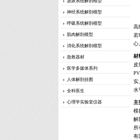
泌尿系统解剖模型
神经系统解剖模型
呼吸系统解剖模型
高
肌肉解剖模型
若
心
消化系统解剖模型
材
急救器材
皮
医学多媒体系列
P
人体解剖挂图
实
水
全科医生
心理学实验室仪器
主
模
解
所
有