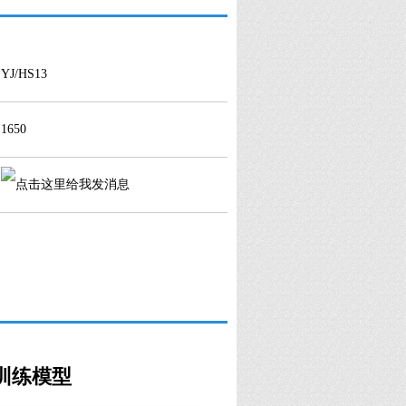
：
YJ/HS13
：
1650
：
刺训练模型