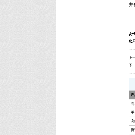
并
友
您只
上
下
产
高
手
高
臀