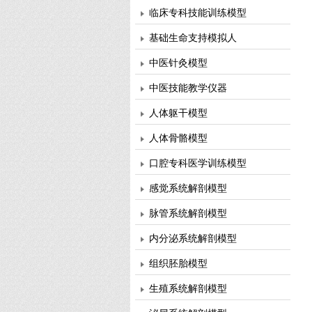
临床专科技能训练模型
基础生命支持模拟人
中医针灸模型
中医技能教学仪器
人体躯干模型
人体骨骼模型
口腔专科医学训练模型
感觉系统解剖模型
脉管系统解剖模型
内分泌系统解剖模型
组织胚胎模型
生殖系统解剖模型