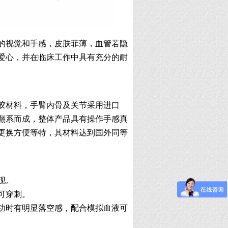
的视觉和手感，皮肤菲薄，血管若隐
爱心，并在临床工作中具有充分的耐
胶材料，手臂内骨及关节采用进口
实翻系而成，整体产品具有操作手感真
更换方便等特，其材料达到国外同等
现。
可穿刺。
功时有明显落空感，配合模拟血液可