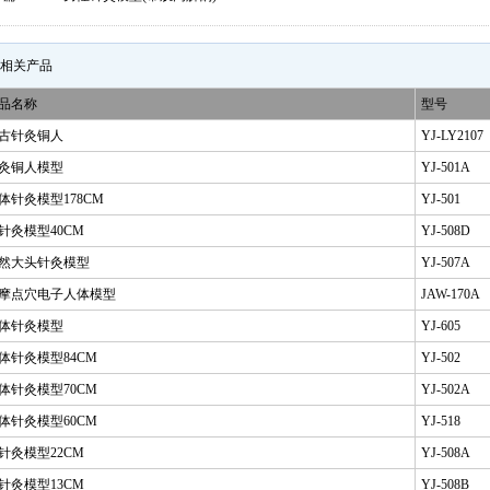
相关产品
品名称
型号
古针灸铜人
YJ-LY2107
灸铜人模型
YJ-501A
体针灸模型178CM
YJ-501
针灸模型40CM
YJ-508D
然大头针灸模型
YJ-507A
摩点穴电子人体模型
JAW-170A
体针灸模型
YJ-605
体针灸模型84CM
YJ-502
体针灸模型70CM
YJ-502A
体针灸模型60CM
YJ-518
针灸模型22CM
YJ-508A
针灸模型13CM
YJ-508B