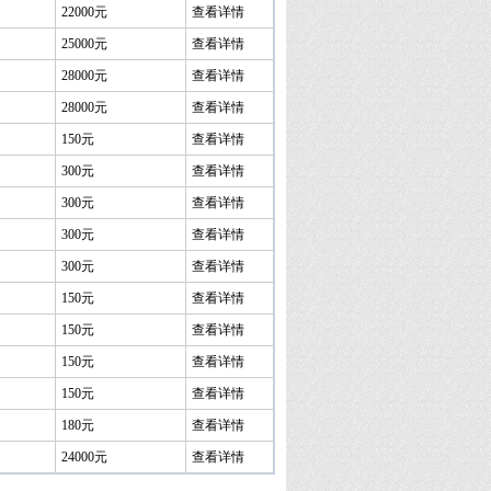
22000元
查看详情
25000元
查看详情
28000元
查看详情
28000元
查看详情
150元
查看详情
300元
查看详情
300元
查看详情
300元
查看详情
300元
查看详情
150元
查看详情
150元
查看详情
150元
查看详情
150元
查看详情
180元
查看详情
24000元
查看详情