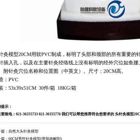
针灸模型20CM用软PVC制成，标明了头部和颈部的所有重要
针插入孔，以及在主要针灸经络线上没有标明的经外穴位如鱼腰
。附针灸穴位名称和位置图（中英文）。尺寸：20CM高。
质：PVC
：53x39x51CM 30件/箱 18KG/箱
情提示：
要致电：021-36355733 021-36355776 我们可以帮您推荐符合您要求的 头针灸模型2
一篇：
自然大头针灸模型
一篇：
60CM男性针灸模型(带肌肉解剖)