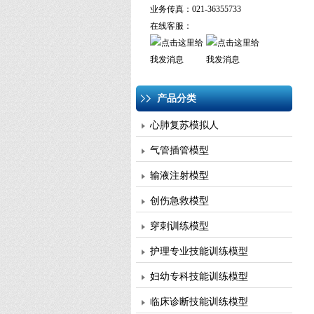
业务传真：021-36355733
在线客服：
产品分类
心肺复苏模拟人
气管插管模型
输液注射模型
创伤急救模型
穿刺训练模型
护理专业技能训练模型
妇幼专科技能训练模型
临床诊断技能训练模型