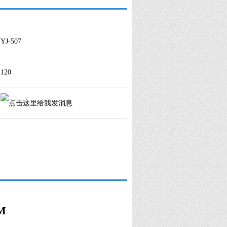
：
YJ-507
：
120
：
M