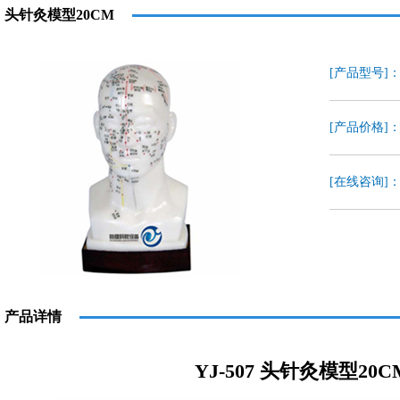
头针灸模型20CM
[产品型号]
[产品价格]
[在线咨询]
产品详情
YJ-507 头针灸模型20C