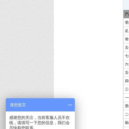
产
受
足
骨
五
七
六
五
四
三
一
请您留言
受
二
感谢您的关注，当前客服人员不在
线，请填写一下您的信息，我们会
胎
尽快和您联系。