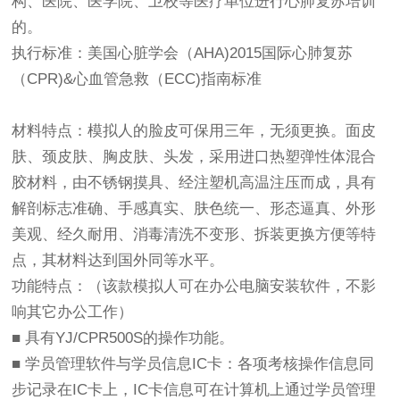
构、医院、医学院、卫校等医疗单位进行心肺复苏培训
的。
执行标准：
美国心脏学会（AHA)2015国际心肺复苏
（CPR)&心血管急救（ECC)指南标准
材料特点：
模拟人的脸皮可保用三年，无须更换。面皮
肤、颈皮肤、胸皮肤、头发，采用进口热塑弹性体混合
胶材料，由不锈钢摸具、经注塑机高温注压而成，具有
解剖标志准确、手感真实、肤色统一、形态逼真、外形
美观、经久耐用、消毒清洗不变形、拆装更换方便等特
点，其材料达到国外同等水平。
功能特点：
（该款模拟人可在办公电脑安装软件，不影
响其它办公工作）
■ 具有YJ/CPR500S的操作功能。
■ 学员管理软件与学员信息IC卡：各项考核操作信息同
步记录在IC卡上，IC卡信息可在计算机上通过学员管理